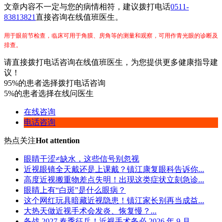
文章内容不一定与您的病情相符，建议拨打电话
0511-
83813821
直接咨询在线值班医生。
用于眼前节检查，临床可用于角膜、房角等的测量和观察，可用作青光眼的诊断及
排查。
请直接拨打电话咨询在线值班医生，为您提供更多健康指导建
议！
95%的患者选择拨打电话咨询
5%的患者选择在线问医生
在线咨询
电话咨询
热点关注
Hot attention
眼睛干涩≠缺水，这些信号别忽视
近视眼镜全天戴还是上课戴？镇江康复眼科告诉你...
高度近视搬重物差点失明！出现这类症状立刻急诊...
眼睛上有“白斑”是什么眼病？
这个网红玩具暗藏近视隐患！镇江家长别再当成益...
大热天做近视手术会发炎、恢复慢？...
备战 2027 春季征兵！近视手术务必 2026 年 9 月...