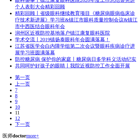
眼科盛事丨镇江康复眼科医院2020年度工作总结暨先进
个人表彰大会精彩回顾
精彩回顾丨省级眼科继续教育项目《糖尿病眼病临床诊
疗技术新进展》学习班&镇江市眼科质量控制会议&镇江
市中西医结合眼科年会
润州区近视防控基地落户镇江康复眼科医院
学术交流丨2019镇扬泰眼科年会圆满落幕！
江苏省医学会白内障学组第二次会议暨眼科疾病诊疗进
展学习班圆满落幕
防控糖尿病 保护你的家庭丨糖尿病日多学科义活动纪实
共同呵护好孩子的眼睛丨我院近视防控工作全面开展
第一页
上一页
7
8
9
10
11
12
下一页
医师
doctor
more+