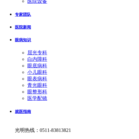
医院设备
专家团队
医院新闻
眼病知识
屈光专科
白内障科
眼底病科
小儿眼科
眼表病科
青光眼科
眼整形科
医学配镜
就医指南
光明热线：0511-83813821